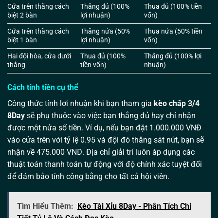
Cửa trên thắng cách
Thắng đủ (100%
Thua đủ (100% tiền
biệt 2 bàn
lợi nhuận)
vốn)
Cửa trên thắng cách
Thắng nửa (50%
Thua nửa (50% tiền
biệt 1 bàn
lợi nhuận)
vốn)
Hai đội hòa, cửa dưới
Thua đủ (100%
Thắng đủ (100% lợi
thắng
tiền vốn)
nhuận)
Cách tính tiền cụ thể
Công thức tính lợi nhuận khi bạn tham gia
kèo chấp 3/4
8Day
sẽ phụ thuộc vào việc bạn thắng đủ hay chỉ nhận
được một nửa số tiền. Ví dụ, nếu bạn đặt 1.000.000 VNĐ
vào cửa trên với tỷ lệ 0.95 và đội đó thắng sát nút, bạn sẽ
nhận về 475.000 VNĐ. Địa chỉ giải trí luôn áp dụng các
thuật toán thanh toán tự động với độ chính xác tuyệt đối
để đảm bảo tính công bằng cho tất cả hội viên.
Tìm Hiểu Thêm:
Kèo Tài Xỉu 8Day - Phân Tích Chi