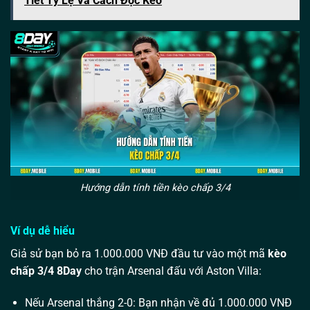
Tiết Tỷ Lệ Và Cách Đọc Kèo
Hướng dẫn tính tiền kèo chấp 3/4
Ví dụ dễ hiểu
Giả sử bạn bỏ ra 1.000.000 VNĐ đầu tư vào một mã
kèo
chấp 3/4 8Day
cho trận Arsenal đấu với Aston Villa:
Nếu Arsenal thắng 2-0: Bạn nhận về đủ 1.000.000 VNĐ