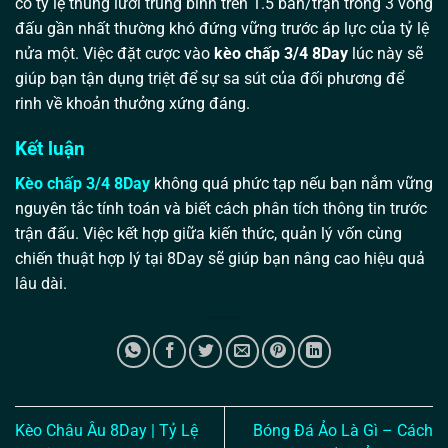
có tỷ lệ thủng lưới trung bình trên 1.5 bàn/trận trong 3 vòng
đấu gần nhất thường khó đứng vững trước áp lực của tỷ lệ
nửa một. Việc đặt cược vào
kèo chấp 3/4 8Day
lúc này sẽ
giúp bạn tận dụng triệt để sự sa sút của đối phương để
rinh về khoản thưởng xứng đáng.
Kết luận
Kèo chấp 3/4 8Day
không quá phức tạp nếu bạn nắm vững
nguyên tắc tính toán và biết cách phân tích thông tin trước
trận đấu. Việc kết hợp giữa kiến thức, quản lý vốn cùng
chiến thuật hợp lý tại 8Day sẽ giúp bạn nâng cao hiệu quả
lâu dài.
Kèo Châu Âu 8Day | Tỷ Lệ
Bóng Đá Ảo Là Gì – Cách