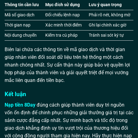
Thông tin cần lưu
Mục đích sử dụng
Lưu ý quan trọng
Mã số giao dịch
Đối chiếu lệnh nạp
Phải rõ nét, không mờ
Thời gian nạp
Xác minh thời điểm
Ghi lại chính xác giờ
Nội dung chuyển
Kiểm tra cú pháp
Tránh sai sót ký tự
Biên lai chứa các thông tin về mã giao dịch và thời gian
giúp nhân viên đối soát dữ liệu trên hệ thống một cách
nhanh chóng nhất. Sự cẩn thận này giúp bảo vệ quyền lợi
hợp pháp của thành viên và giải quyết triệt để mọi vướng
mắc liên quan đến tiền bạc.
Kết luận
Nạp tiền 8Day
đúng cách giúp thành viên duy trì nguồn
vốn ổn định để chinh phục những giải thưởng giá trị tại các
sảnh cược đẳng cấp nhất. Sự minh bạch và tốc độ trong
giao dịch khẳng định uy tín vượt trội của thương hiệu đối
với cộng đồng người tham gia hiện nay. Hãy thực hiện nạp