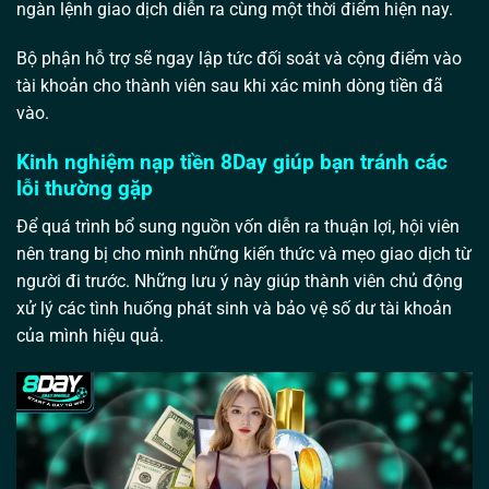
ngàn lệnh giao dịch diễn ra cùng một thời điểm hiện nay.
Bộ phận hỗ trợ sẽ ngay lập tức đối soát và cộng điểm vào
tài khoản cho thành viên sau khi xác minh dòng tiền đã
vào.
Kinh nghiệm nạp tiền 8Day giúp bạn tránh các
lỗi thường gặp
Để quá trình bổ sung nguồn vốn diễn ra thuận lợi, hội viên
nên trang bị cho mình những kiến thức và mẹo giao dịch từ
người đi trước. Những lưu ý này giúp thành viên chủ động
xử lý các tình huống phát sinh và bảo vệ số dư tài khoản
của mình hiệu quả.