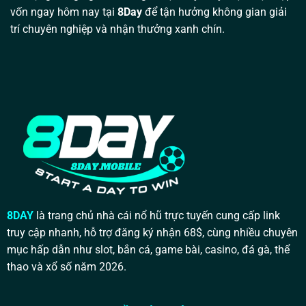
vốn ngay hôm nay tại
8Day
để tận hưởng không gian giải
trí chuyên nghiệp và nhận thưởng xanh chín.
8DAY
là trang chủ nhà cái nổ hũ trực tuyến cung cấp link
truy cập nhanh, hỗ trợ đăng ký nhận 68$, cùng nhiều chuyên
mục hấp dẫn như slot, bắn cá, game bài, casino, đá gà, thể
thao và xổ số năm 2026.